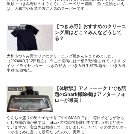
魚類・つきみ野店のすぐ近くにブルーベリー農園！ 角上魚類といえ
ば、大和市や近隣の方に人気のスーパーです...
【つきみ野】おすすめのクリーニ
中央林間周辺
ング屋はどこ？みんなどうして
る？
大和市つきみ野エリアのクリーニング屋さんをまとめました。
（2024年9月12日現在） ※この投稿には一部PRが含まれています ダ
イヤ.ドライセンター つきみ野店（つきみ野生鮮市場内） つきみ野
生鮮市場内に...
【体験談】アメトーーク！でも話
生活・お得
題のShark掃除機はアフターフォ
ローが最高！
やんちゃ盛りの男の子を子育て中のMANAです。 毎日子どもが散ら
かし放題の我が家では、Sharkの掃除機を愛用中です。2年ほど使っ
ていますが、実は先日故障してしまいました。ただ、その際のサポー
トが控えめに言って最高だったので、実際に...