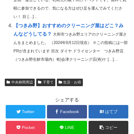
軽に参加できるので、気になる方はぜひ足を運んでみてくださ
い！ 目 […]...
【つきみ野】おすすめのクリーニング屋はどこ？み
んなどうしてる？
大和市つきみ野エリアのクリーニング屋さ
んをまとめました。 （2024年9月12日現在） ※この投稿には一部
PRが含まれています 目次 ダイヤ.ドライセンター つきみ野店
（つきみ野生鮮市場内）有)会津クリーニング店(有)ケ […]...
中央林間周辺
子育て
生活・お得
シェアする
Twitter
Facebook
はてブ
Pocket
LINE
コピー