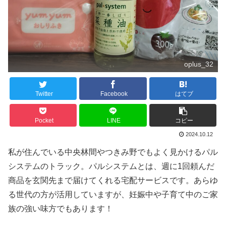
oplus_32
Twitter
Facebook
はてブ
Pocket
LINE
コピー
2024.10.12
私が住んでいる中央林間やつきみ野でもよく見かけるパル
システムのトラック。パルシステムとは、週に1回頼んだ
商品を玄関先まで届けてくれる宅配サービスです。あらゆ
る世代の方が活用していますが、妊娠中や子育て中のご家
族の強い味方でもあります！