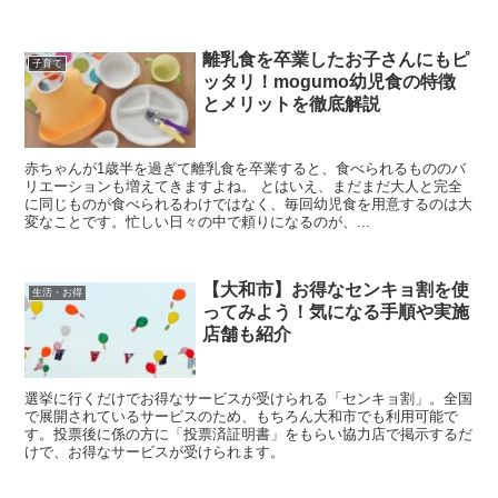
離乳食を卒業したお子さんにもピ
子育て
ッタリ！mogumo幼児食の特徴
とメリットを徹底解説
赤ちゃんが1歳半を過ぎて離乳食を卒業すると、食べられるもののバ
リエーションも増えてきますよね。 とはいえ、まだまだ大人と完全
に同じものが食べられるわけではなく、毎回幼児食を用意するのは大
変なことです。忙しい日々の中で頼りになるのが、...
【大和市】お得なセンキョ割を使
生活・お得
ってみよう！気になる手順や実施
店舗も紹介
選挙に行くだけでお得なサービスが受けられる「センキョ割」。全国
で展開されているサービスのため、もちろん大和市でも利用可能で
す。投票後に係の方に「投票済証明書」をもらい協力店で掲示するだ
けで、お得なサービスが受けられます。