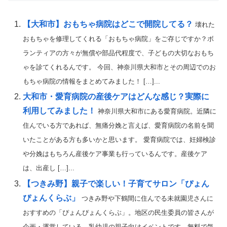
【大和市】おもちゃ病院はどこで開院してる？
壊れた
おもちゃを修理してくれる「おもちゃ病院」をご存じですか？ボ
ランティアの方々が無償や部品代程度で、子どもの大切なおもち
ゃを診てくれるんです。 今回、神奈川県大和市とその周辺でのお
もちゃ病院の情報をまとめてみました！ […]...
大和市・愛育病院の産後ケアはどんな感じ？実際に
利用してみました！
神奈川県大和市にある愛育病院。近隣に
住んでいる方であれば、無痛分娩と言えば、愛育病院の名前を聞
いたことがある方も多いかと思います。 愛育病院では、妊婦検診
や分娩はもちろん産後ケア事業も行っているんです。産後ケア
は、出産し […]...
【つきみ野】親子で楽しい！子育てサロン「ぴょん
ぴょんくらぶ」
つきみ野や下鶴間に住んでる未就園児さんに
おすすめの「ぴょんぴょんくらぶ」。地区の民生委員の皆さんが
企画・運営している、乳幼児の親子向けイベントです。無料で気