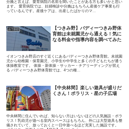
分娩と言えば、愛育病院の名前を聞いたことがある方も多いかと思い
ます。 愛育病院では、妊婦検診や分娩はもちろん産後ケア事業も行
っているんです。産後ケアは、出産したばかりのマ...
【つきみ野】バディーつきみ野体
おでかけ
育館は未就園児から通える！気に
なる料金や指導内容を調べてみた
イオンつきみ野店のすぐ近くにあるバディーつきみ野体育館。未就園
児から幼稚園・保育園児、小学生や中学生と多くの子どもたちが通う
体操教室です。 体操・新体操・サッカー・チアリーディングが習え
る バディーつきみ野体育館では、4つの種...
【中央林間】楽しい遊具が盛りだ
おでかけ
くさん！ポラリス・星の子広場
中央林間に住んでいれば、知らない方はいないほどの人気施設・ポラ
リス！乳幼児が遊べる室内スペースはもちろん、外には大型遊具も整
備されていて、放っておくと一日中遊べるほど充実した施設です。