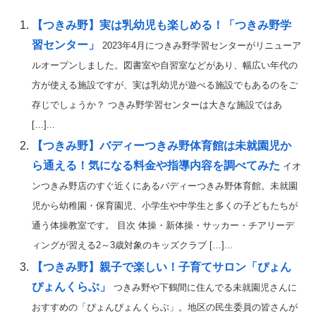
【つきみ野】実は乳幼児も楽しめる！「つきみ野学
習センター」
2023年4月につきみ野学習センターがリニューア
ルオープンしました。図書室や自習室などがあり、幅広い年代の
方が使える施設ですが、実は乳幼児が遊べる施設でもあるのをご
存じでしょうか？ つきみ野学習センターは大きな施設ではあ
[…]...
【つきみ野】バディーつきみ野体育館は未就園児か
ら通える！気になる料金や指導内容を調べてみた
イオ
ンつきみ野店のすぐ近くにあるバディーつきみ野体育館。未就園
児から幼稚園・保育園児、小学生や中学生と多くの子どもたちが
通う体操教室です。 目次 体操・新体操・サッカー・チアリーデ
ィングが習える2～3歳対象のキッズクラブ […]...
【つきみ野】親子で楽しい！子育てサロン「ぴょん
ぴょんくらぶ」
つきみ野や下鶴間に住んでる未就園児さんに
おすすめの「ぴょんぴょんくらぶ」。地区の民生委員の皆さんが