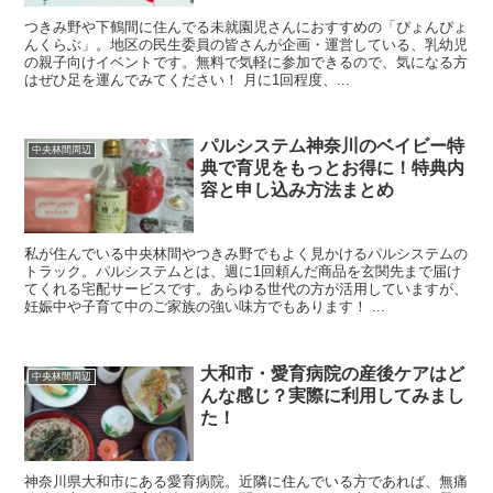
つきみ野や下鶴間に住んでる未就園児さんにおすすめの「ぴょんぴょ
んくらぶ」。地区の民生委員の皆さんが企画・運営している、乳幼児
の親子向けイベントです。無料で気軽に参加できるので、気になる方
はぜひ足を運んでみてください！ 月に1回程度、...
パルシステム神奈川のベイビー特
中央林間周辺
典で育児をもっとお得に！特典内
容と申し込み方法まとめ
私が住んでいる中央林間やつきみ野でもよく見かけるパルシステムの
トラック。パルシステムとは、週に1回頼んだ商品を玄関先まで届け
てくれる宅配サービスです。あらゆる世代の方が活用していますが、
妊娠中や子育て中のご家族の強い味方でもあります！ ...
大和市・愛育病院の産後ケアはど
中央林間周辺
んな感じ？実際に利用してみまし
た！
神奈川県大和市にある愛育病院。近隣に住んでいる方であれば、無痛