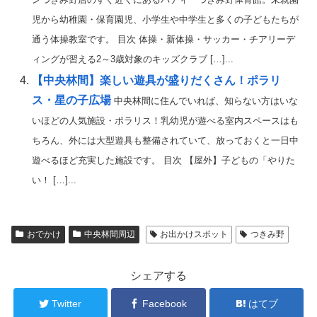
児から幼稚園・保育園児、小学生や中学生と多くの子どもたちが
通う体操教室です。 目次 体操・新体操・サッカー・チアリーデ
ィングが習える2～3歳対象のキッズクラブ […]...
【中央林間】楽しい遊具が盛りだくさん！ポラリ
ス・星の子広場
中央林間に住んでいれば、知らない方はいな
いほどの人気施設・ポラリス！乳幼児が遊べる室内スペースはも
ちろん、外には大型遊具も整備されていて、放っておくと一日中
遊べるほど充実した施設です。 目次 【屋外】子どもの「やりた
い！ […]...
おでかけ
中央林間周辺
お出かけスポット
つきみ野
シェアする
Twitter
Facebook
はてブ