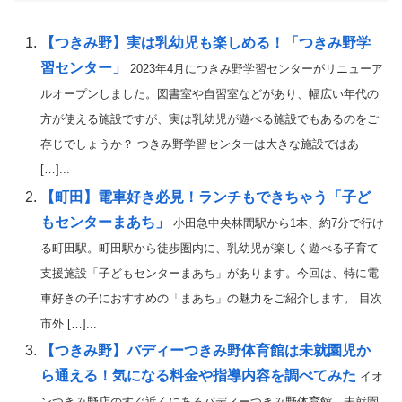
【つきみ野】実は乳幼児も楽しめる！「つきみ野学
習センター」
2023年4月につきみ野学習センターがリニューア
ルオープンしました。図書室や自習室などがあり、幅広い年代の
方が使える施設ですが、実は乳幼児が遊べる施設でもあるのをご
存じでしょうか？ つきみ野学習センターは大きな施設ではあ
[…]...
【町田】電車好き必見！ランチもできちゃう「子ど
もセンターまあち」
小田急中央林間駅から1本、約7分で行け
る町田駅。町田駅から徒歩圏内に、乳幼児が楽しく遊べる子育て
支援施設「子どもセンターまあち」があります。今回は、特に電
車好きの子におすすめの「まあち」の魅力をご紹介します。 目次
市外 […]...
【つきみ野】バディーつきみ野体育館は未就園児か
ら通える！気になる料金や指導内容を調べてみた
イオ
ンつきみ野店のすぐ近くにあるバディーつきみ野体育館。未就園