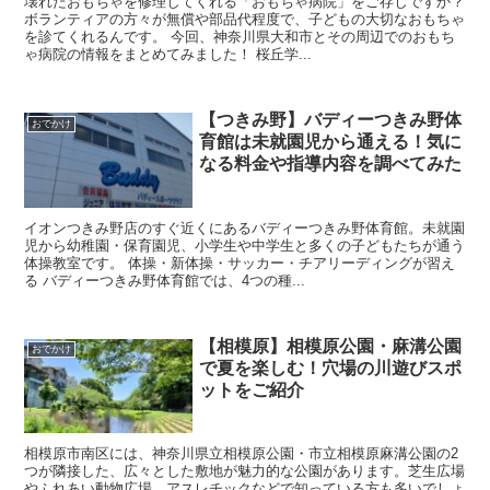
壊れたおもちゃを修理してくれる「おもちゃ病院」をご存じですか？
ボランティアの方々が無償や部品代程度で、子どもの大切なおもちゃ
を診てくれるんです。 今回、神奈川県大和市とその周辺でのおもち
ゃ病院の情報をまとめてみました！ 桜丘学...
【つきみ野】バディーつきみ野体
おでかけ
育館は未就園児から通える！気に
なる料金や指導内容を調べてみた
イオンつきみ野店のすぐ近くにあるバディーつきみ野体育館。未就園
児から幼稚園・保育園児、小学生や中学生と多くの子どもたちが通う
体操教室です。 体操・新体操・サッカー・チアリーディングが習え
る バディーつきみ野体育館では、4つの種...
【相模原】相模原公園・麻溝公園
おでかけ
で夏を楽しむ！穴場の川遊びスポ
ットをご紹介
相模原市南区には、神奈川県立相模原公園・市立相模原麻溝公園の2
つが隣接した、広々とした敷地が魅力的な公園があります。芝生広場
やふれあい動物広場、アスレチックなどで知っている方も多いでしょ