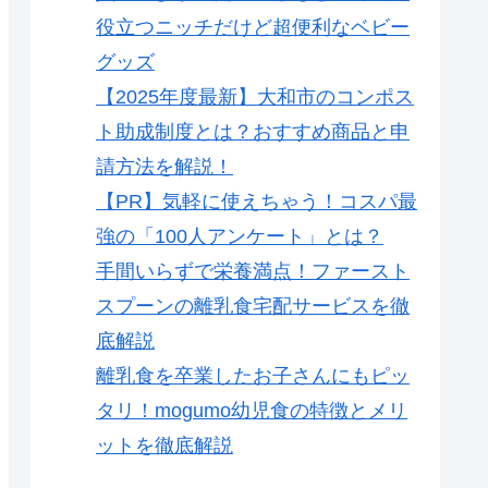
役立つニッチだけど超便利なベビー
グッズ
【2025年度最新】大和市のコンポス
ト助成制度とは？おすすめ商品と申
請方法を解説！
【PR】気軽に使えちゃう！コスパ最
強の「100人アンケート」とは？
手間いらずで栄養満点！ファースト
スプーンの離乳食宅配サービスを徹
底解説
離乳食を卒業したお子さんにもピッ
タリ！mogumo幼児食の特徴とメリ
ットを徹底解説