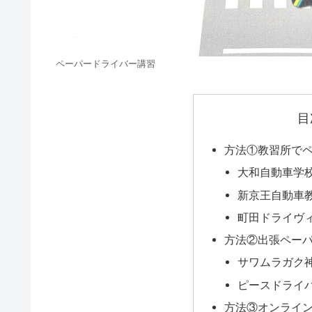
ペーパードライバー講習
目
方法①教習所で
大和自動車学
新京王自動車
町田ドライヴ
方法②出張ペー
サワムラガク
ピースドライ
方法③オンライ