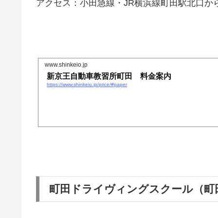
アクセス：小田急線・JR横浜線町田駅北口か
www.shinkeio.jp
新京王自動車教習所町田 料金案内
https://www.shinkeio.jp/price/#paper
町田ドライヴィングスクール（町