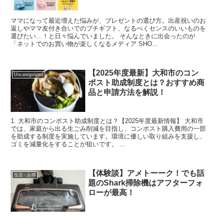
ママになって最近増えた悩みが、プレゼントの選び方。出産祝いのお
返しやママ友付き合いでのプチギフト、なるべくセンスのいいものを
選びたい…！と日々悩んでいました。 そんなときに出会ったのが
「ネットでのお買い物が楽しくなるメディア SHO...
【2025年度最新】大和市のコン
Uncategorized
ポスト助成制度とは？おすすめ商
品と申請方法を解説！
1. 大和市のコンポスト助成制度とは？【2025年度最新情報】 大和市
では、家庭から出る生ごみ削減を目指し、コンポスト購入費用の一部
を助成する制度を実施しています。環境に優しい取り組みを支援し、
ゴミを減量化をすることが狙いです。 ...
【体験談】アメトーーク！でも話
生活・お得
題のShark掃除機はアフターフォ
ローが最高！