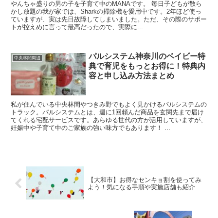
やんちゃ盛りの男の子を子育て中のMANAです。 毎日子どもが散ら
かし放題の我が家では、Sharkの掃除機を愛用中です。2年ほど使っ
ていますが、実は先日故障してしまいました。ただ、その際のサポー
トが控えめに言って最高だったので、実際に...
パルシステム神奈川のベイビー特
中央林間周辺
典で育児をもっとお得に！特典内
容と申し込み方法まとめ
私が住んでいる中央林間やつきみ野でもよく見かけるパルシステムの
トラック。パルシステムとは、週に1回頼んだ商品を玄関先まで届け
てくれる宅配サービスです。あらゆる世代の方が活用していますが、
妊娠中や子育て中のご家族の強い味方でもあります！ ...
【大和市】お得なセンキョ割を使ってみ
よう！気になる手順や実施店舗も紹介